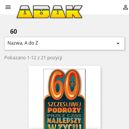


60
Nazwa, A do Z

Pokazano 1-12 z 21 pozycji