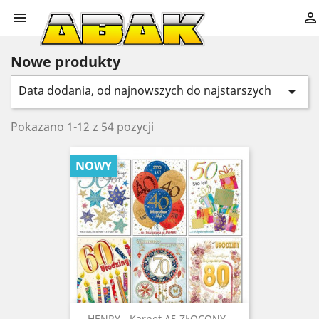


Nowe produkty
Data dodania, od najnowszych do najstarszych

Pokazano 1-12 z 54 pozycji
NOWY
HENRY - Karnet A5 ZŁOCONY -