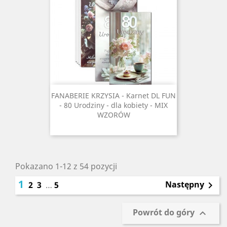
FANABERIE KRZYSIA - Karnet DL FUN
- 80 Urodziny - dla kobiety - MIX
WZORÓW
Pokazano 1-12 z 54 pozycji
1
Następny
2
3
…
5

Powrót do góry
