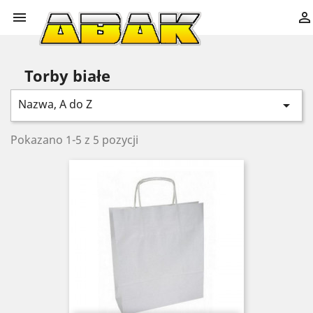


Torby białe
Nazwa, A do Z

Pokazano 1-5 z 5 pozycji