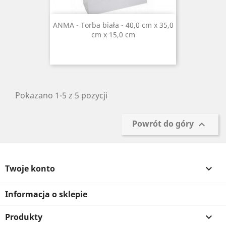
ANMA - Torba biała - 40,0 cm x 35,0
cm x 15,0 cm
Pokazano 1-5 z 5 pozycji
Powrót do góry

Twoje konto

Informacja o sklepie
Produkty
