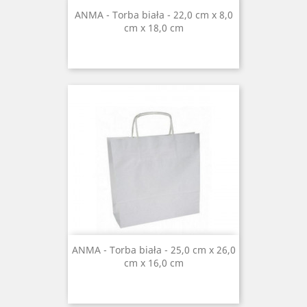
ANMA - Torba biała - 22,0 cm x 8,0
cm x 18,0 cm
ANMA - Torba biała - 25,0 cm x 26,0
cm x 16,0 cm