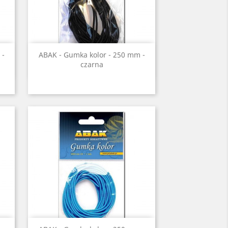
Szybki podgląd

 -
ABAK - Gumka kolor - 250 mm -
czarna