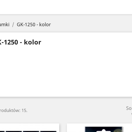
umki
GK-1250 - kolor
-1250 - kolor
So
produktów: 15.