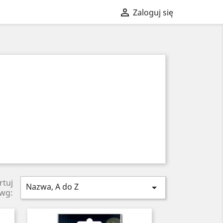

Zaloguj się
rtuj
Nazwa, A do Z

wg: