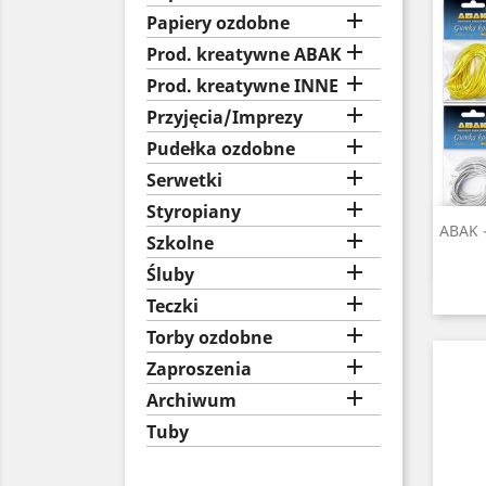

Papiery ozdobne

Prod. kreatywne ABAK

Prod. kreatywne INNE

Przyjęcia/Imprezy

Pudełka ozdobne

Serwetki

Styropiany
ABAK -

Szkolne

Śluby

Teczki

Torby ozdobne

Zaproszenia

Archiwum
Tuby