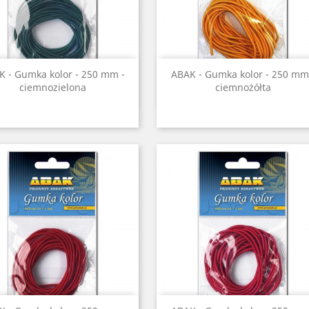
Szybki podgląd
Szybki podgląd


K - Gumka kolor - 250 mm -
ABAK - Gumka kolor - 250 mm
ciemnozielona
ciemnożółta