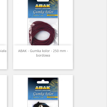
Szybki podgląd

iała
ABAK - Gumka kolor - 250 mm -
bordowa