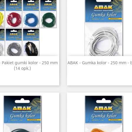
Szybki podgląd
Szybki podgląd


 Pakiet gumki kolor - 250 mm
ABAK - Gumka kolor - 250 mm - b
(14 opk.)