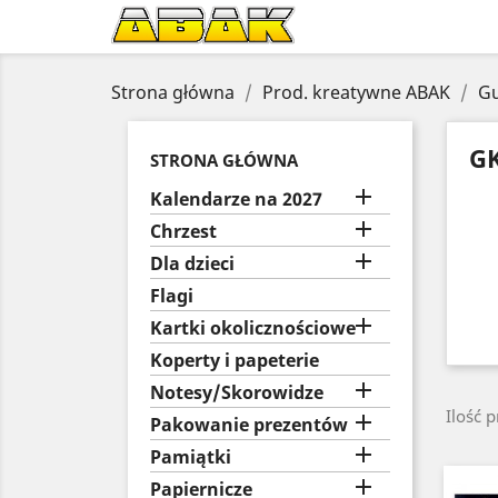
Strona główna
Prod. kreatywne ABAK
G
GK
STRONA GŁÓWNA

Kalendarze na 2027

Chrzest

Dla dzieci
Flagi

Kartki okolicznościowe
Koperty i papeterie

Notesy/Skorowidze
Ilość 

Pakowanie prezentów

Pamiątki

Papiernicze