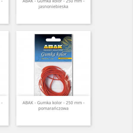
Szybki podgląd

 -
ABAK - Gumka kolor - 250 mm -
jasnoniebieska
Szybki podgląd

 -
ABAK - Gumka kolor - 250 mm -
pomarańczowa