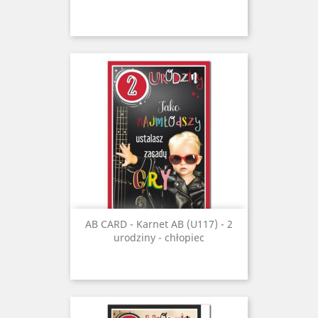
AB CARD - Karnet AB (U117) - 2
urodziny - chłopiec