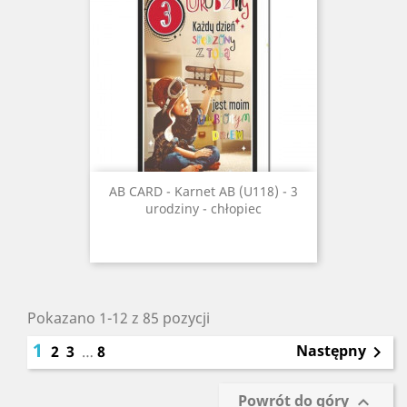
AB CARD - Karnet AB (U118) - 3
urodziny - chłopiec
Pokazano 1-12 z 85 pozycji
1
Następny
2
3
…
8

Powrót do góry
