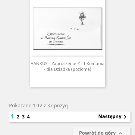
HANKUS - Zaproszenie Z - I Komunia
- dla Dziadka (poziome)
Pokazano 1-12 z 37 pozycji
1
Następny
2
3
4

Powrót do góry
