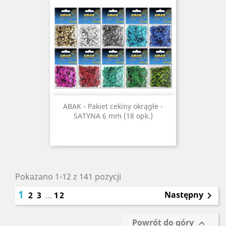
ABAK - Pakiet cekiny okrągłe -
SATYNA 6 mm (18 opk.)
Pokazano 1-12 z 141 pozycji
1
Następny
2
3
…
12

Powrót do góry
