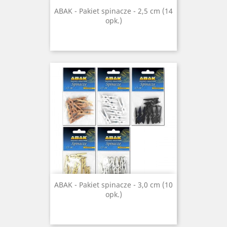
ABAK - Pakiet spinacze - 2,5 cm (14
opk.)
ABAK - Pakiet spinacze - 3,0 cm (10
opk.)