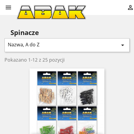


Spinacze
Nazwa, A do Z

Pokazano 1-12 z 25 pozycji