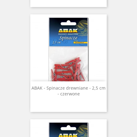
ABAK - Spinacze drewniane - 2,5 cm
- czerwone