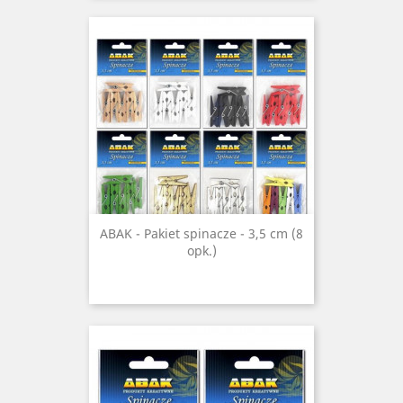
ABAK - Pakiet spinacze - 3,5 cm (8
opk.)