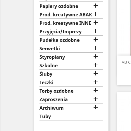

Papiery ozdobne

Prod. kreatywne ABAK

Prod. kreatywne INNE

Przyjęcia/Imprezy

Pudełka ozdobne

Serwetki

Styropiany
AB C

Szkolne

Śluby

Teczki

Torby ozdobne

Zaproszenia

Archiwum
Tuby