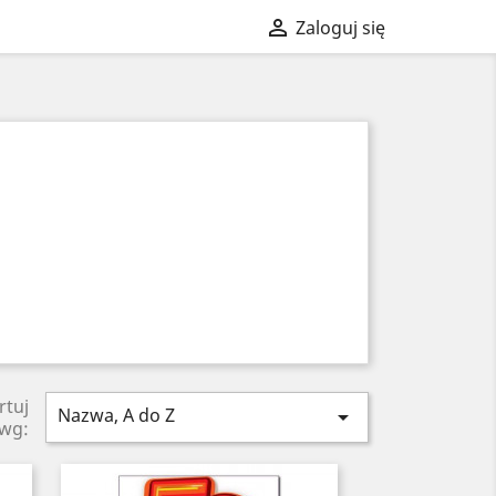

Zaloguj się
rtuj
Nazwa, A do Z

wg: