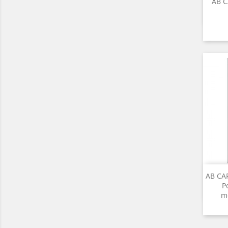
AB C
AB CAR
P
m