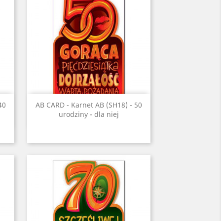
Szybki podgląd

40
AB CARD - Karnet AB (SH18) - 50
urodziny - dla niej