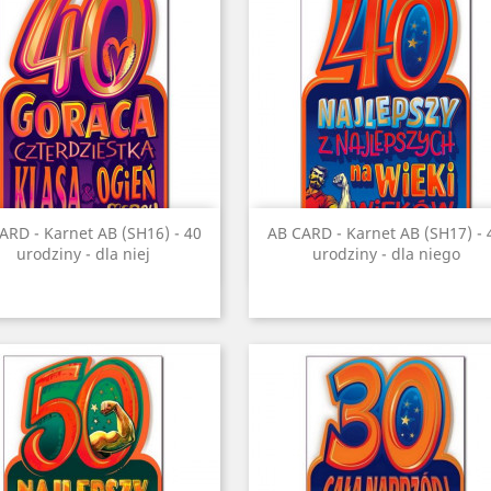
Szybki podgląd
Szybki podgląd


ARD - Karnet AB (SH16) - 40
AB CARD - Karnet AB (SH17) - 
urodziny - dla niej
urodziny - dla niego