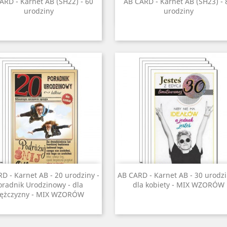
Szybki podgląd
Szybki podgląd


ARD - Karnet AB (SH22) - 60
AB CARD - Karnet AB (SH23) - 
urodziny
urodziny
Szybki podgląd
Szybki podgląd


D - Karnet AB - 20 urodziny -
AB CARD - Karnet AB - 30 urodzi
oradnik Urodzinowy - dla
dla kobiety - MIX WZORÓW
ężczyzny - MIX WZORÓW