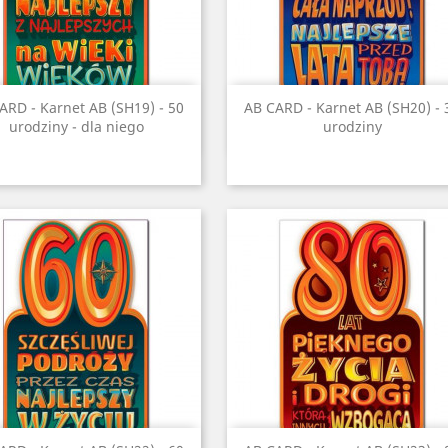
Szybki podgląd
Szybki podgląd


ARD - Karnet AB (SH19) - 50
AB CARD - Karnet AB (SH20) - 
urodziny - dla niego
urodziny