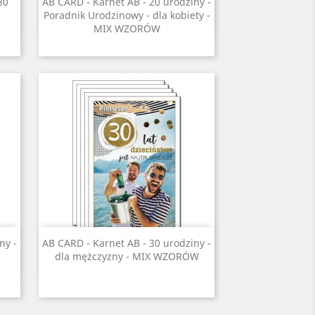
Szybki podgląd

80
AB CARD - Karnet AB - 20 urodziny -
Poradnik Urodzinowy - dla kobiety -
MIX WZORÓW
Szybki podgląd

ny -
AB CARD - Karnet AB - 30 urodziny -
dla mężczyzny - MIX WZORÓW