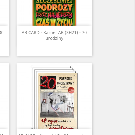
Szybki podgląd

30
AB CARD - Karnet AB (SH21) - 70
urodziny