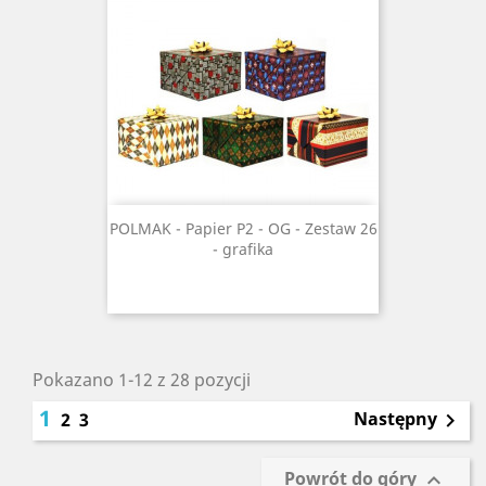
POLMAK - Papier P2 - OG - Zestaw 26
- grafika
Pokazano 1-12 z 28 pozycji
1
Następny
2
3

Powrót do góry
