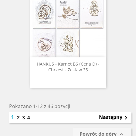
HANKUS - Karnet B6 (Cena D) -
Chrzest - Zestaw 35
Pokazano 1-12 z 46 pozycji
1
Następny
2
3
4

Powrót do góry
