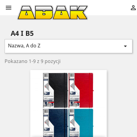


A4 I B5
Nazwa, A do Z

Pokazano 1-9 z 9 pozycji