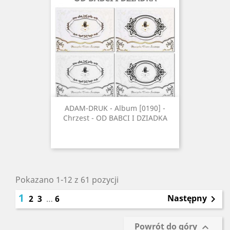
ADAM-DRUK - Album [0190] -
Chrzest - OD BABCI I DZIADKA
Pokazano 1-12 z 61 pozycji
1
Następny
2
3
…
6

Powrót do góry
