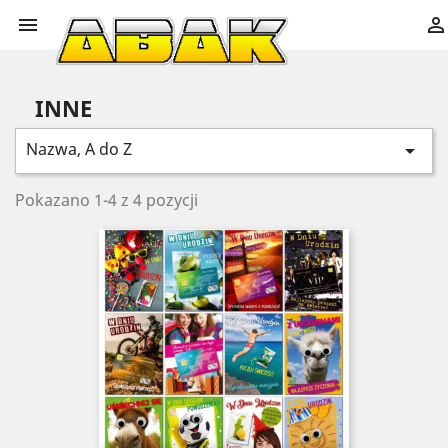


INNE
Nazwa, A do Z

Pokazano 1-4 z 4 pozycji