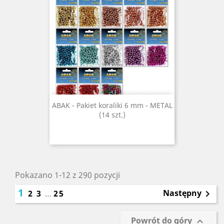
ABAK - Pakiet koraliki 6 mm - METAL
(14 szt.)
Pokazano 1-12 z 290 pozycji
1
Następny
2
3
…
25

Powrót do góry
