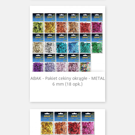
ABAK - Pakiet cekiny okrągłe - METAL
6 mm (18 opk.)