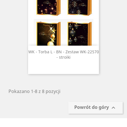
WK - Torba L - BN - Zestaw WK-22570
- stroiki
Pokazano 1-8 z 8 pozycji
Powrót do góry
