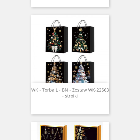
WK - Torba L - BN - Zestaw WK-22563
- stroiki