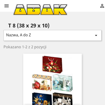


T 8 (38 x 29 x 10)
Nazwa, A do Z

Pokazano 1-2 z 2 pozycji