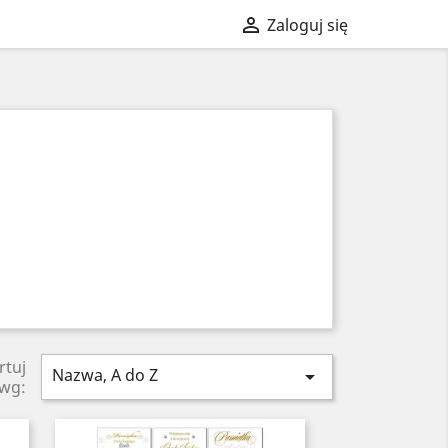

Zaloguj się
rtuj
Nazwa, A do Z

wg: