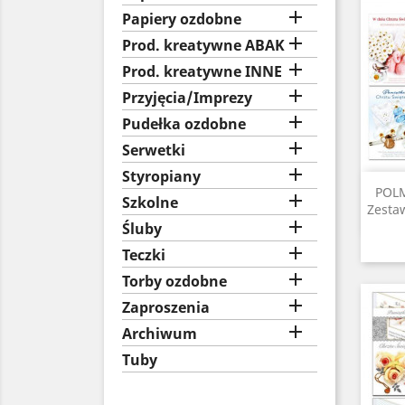

Papiery ozdobne

Prod. kreatywne ABAK

Prod. kreatywne INNE

Przyjęcia/Imprezy

Pudełka ozdobne

Serwetki

Styropiany
POLM

Szkolne
Zestaw

Śluby

Teczki

Torby ozdobne

Zaproszenia

Archiwum
Tuby