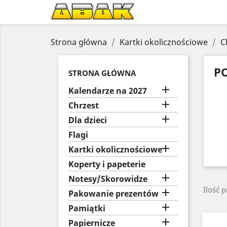
Strona główna
Kartki okolicznościowe
C
P
STRONA GŁÓWNA

Kalendarze na 2027

Chrzest

Dla dzieci
Flagi

Kartki okolicznościowe
Koperty i papeterie

Notesy/Skorowidze
Ilość 

Pakowanie prezentów

Pamiątki

Papiernicze