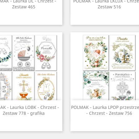
Szybki podgląd
Szybki podgląd


AK - Laurka DL - Chrzest -
POLMAK - Laurka LKLUX - Chrzes
Zestaw 465
Zestaw 516
Szybki podgląd
Szybki podgląd


K - Laurka LOBK - Chrzest -
POLMAK - Laurka LPOP przestrz
Zestaw 778 - grafika
- Chrzest - Zestaw 756