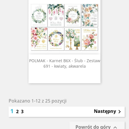
POLMAK - Karnet B6X - Ślub - Zestaw
691 - kwiaty, akwarela
Pokazano 1-12 z 25 pozycji
1
Następny
2
3

Powrót do góry
