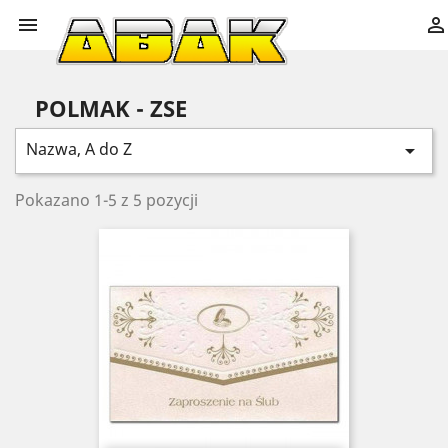


POLMAK - ZSE
Nazwa, A do Z

Pokazano 1-5 z 5 pozycji