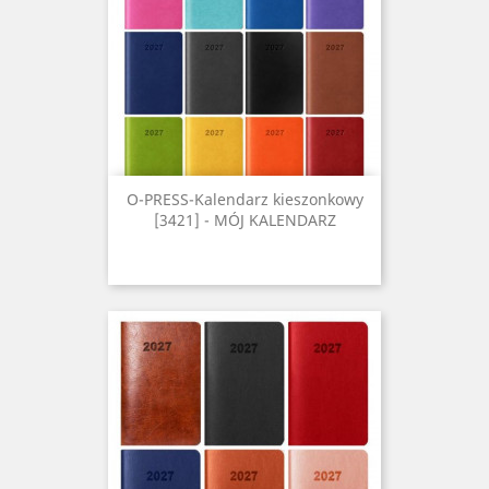
O-PRESS-Kalendarz kieszonkowy
[3421] - MÓJ KALENDARZ