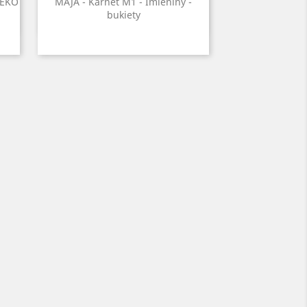
Szybki podgląd

 EKO
MAJA - Karnet M1 - Imieniny -
bukiety