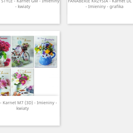
Szybki podgląd
Szybki podgląd


STYLE - Karnet GM - Imieniny
FANABERIE KRZYSIA - Karnet DL
- kwiaty
- Imieniny - grafika
Szybki podgląd

- Karnet M7 (3D) - Imieniny -
kwiaty