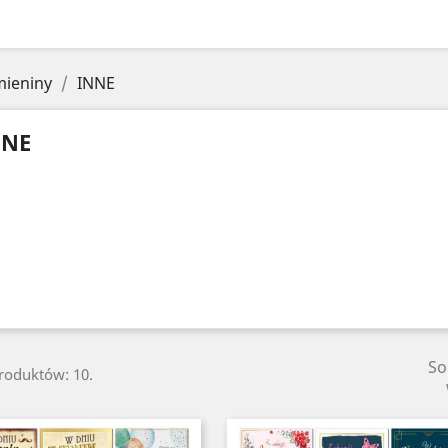
mieniny
INNE
NNE
So
produktów: 10.