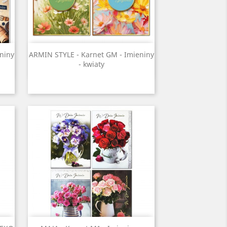
Szybki podgląd

niny
ARMIN STYLE - Karnet GM - Imieniny
- kwiaty