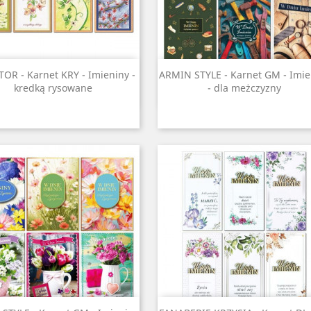
Szybki podgląd
Szybki podgląd


OR - Karnet KRY - Imieniny -
ARMIN STYLE - Karnet GM - Imie
kredką rysowane
- dla meżczyzny