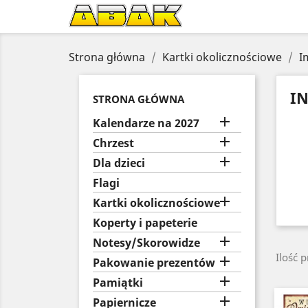
Strona główna
Kartki okolicznościowe
I
I
STRONA GŁÓWNA

Kalendarze na 2027

Chrzest

Dla dzieci
Flagi

Kartki okolicznościowe
Koperty i papeterie

Notesy/Skorowidze
Ilość 

Pakowanie prezentów

Pamiątki

Papiernicze