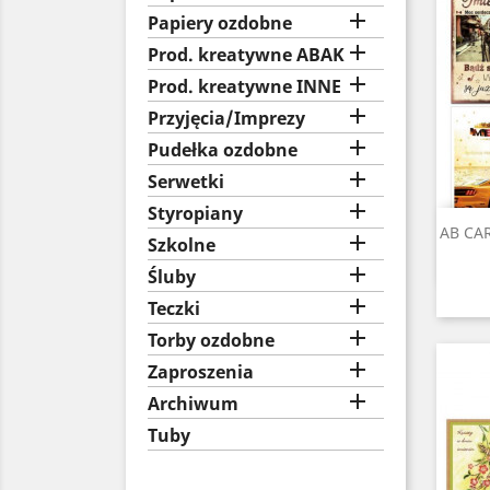

Papiery ozdobne

Prod. kreatywne ABAK

Prod. kreatywne INNE

Przyjęcia/Imprezy

Pudełka ozdobne

Serwetki

Styropiany
AB CAR

Szkolne

Śluby

Teczki

Torby ozdobne

Zaproszenia

Archiwum
Tuby