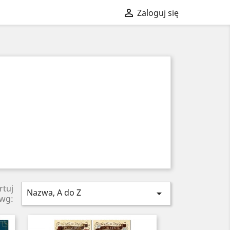

Zaloguj się
rtuj
Nazwa, A do Z

wg: