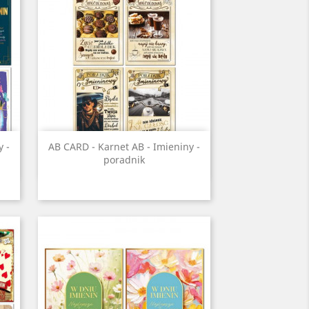
Szybki podgląd

y -
AB CARD - Karnet AB - Imieniny -
poradnik