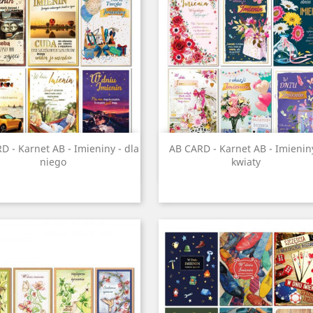
Szybki podgląd
Szybki podgląd


D - Karnet AB - Imieniny - dla
AB CARD - Karnet AB - Imienin
niego
kwiaty