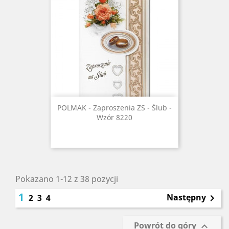
POLMAK - Zaproszenia ZS - Ślub -
Wzór 8220
Pokazano 1-12 z 38 pozycji
1
Następny
2
3
4

Powrót do góry
