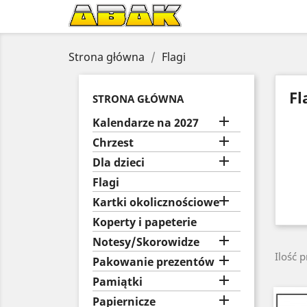
Strona główna
Flagi
Fl
STRONA GŁÓWNA

Kalendarze na 2027

Chrzest

Dla dzieci
Flagi

Kartki okolicznościowe
Koperty i papeterie

Notesy/Skorowidze
Ilość 

Pakowanie prezentów

Pamiątki

Papiernicze