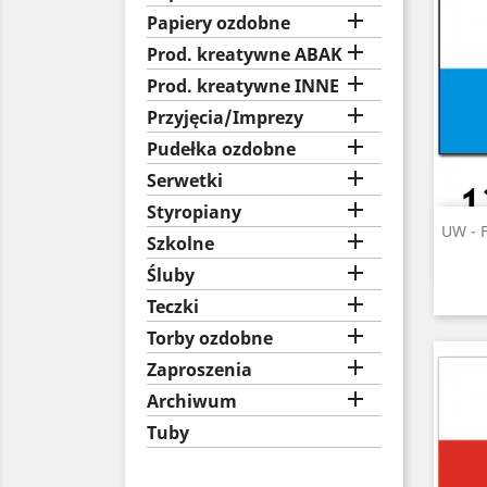

Papiery ozdobne

Prod. kreatywne ABAK

Prod. kreatywne INNE

Przyjęcia/Imprezy

Pudełka ozdobne

Serwetki

Styropiany
UW - 

Szkolne

Śluby

Teczki

Torby ozdobne

Zaproszenia

Archiwum
Tuby