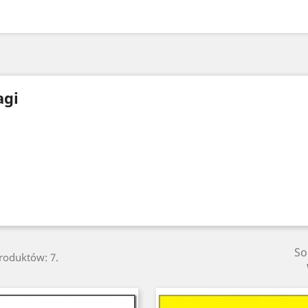
agi
So
produktów: 7.