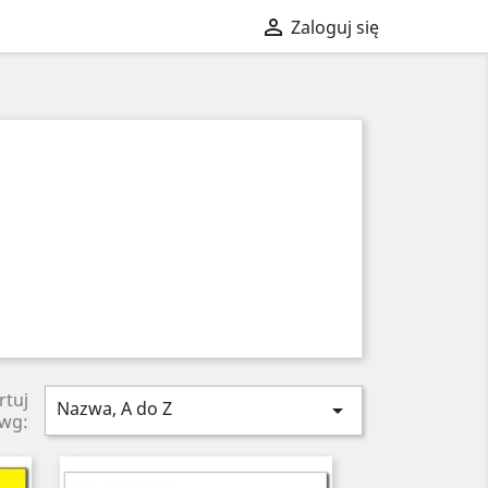

Zaloguj się
rtuj
Nazwa, A do Z

wg: