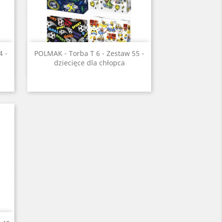
Szybki podgląd

4 -
POLMAK - Torba T 6 - Zestaw 55 -
dziecięce dla chłopca