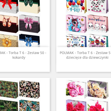
Szybki podgląd
Szybki podgląd


K - Torba T 6 - Zestaw 50 -
POLMAK - Torba T 6 - Zestaw 5
kokardy
dziecięce dla dziewczynki