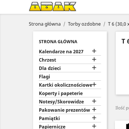
Strona główna
Torby ozdobne
T 6 (30,0 
T 
STRONA GŁÓWNA

Kalendarze na 2027

Chrzest

Dla dzieci
Flagi

Kartki okolicznościowe
Koperty i papeterie

Notesy/Skorowidze
Ilość 

Pakowanie prezentów

Pamiątki

Papiernicze