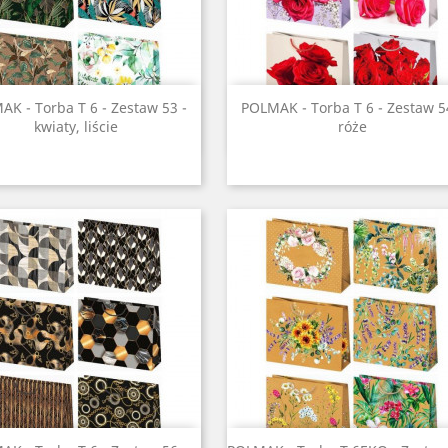
Szybki podgląd
Szybki podgląd


K - Torba T 6 - Zestaw 53 -
POLMAK - Torba T 6 - Zestaw 5
kwiaty, liście
róże