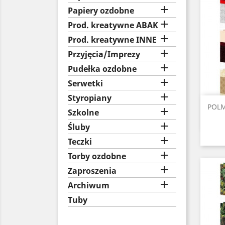

Papiery ozdobne

Prod. kreatywne ABAK

Prod. kreatywne INNE

Przyjęcia/Imprezy

Pudełka ozdobne

Serwetki

Styropiany
POLMA

Szkolne

Śluby

Teczki

Torby ozdobne

Zaproszenia

Archiwum
Tuby