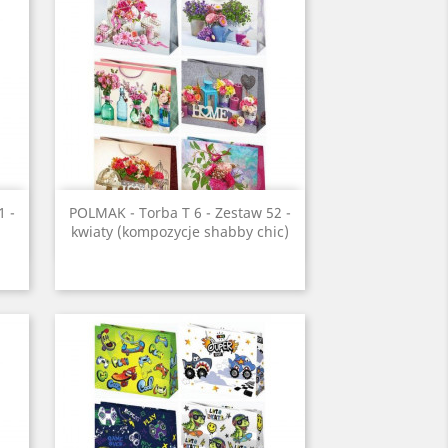
Szybki podgląd

1 -
POLMAK - Torba T 6 - Zestaw 52 -
kwiaty (kompozycje shabby chic)