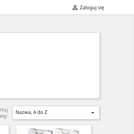

Zaloguj się
rtuj
Nazwa, A do Z

wg: