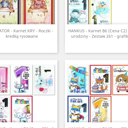
Szybki podgląd
Szybki podgląd


ATOR - Karnet KRY - Roczki -
HANKUS - Karnet B6 (Cena C2) 
kredką rysowane
urodziny - Zestaw 261 - grafi