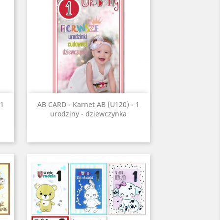
Szybki podgląd

 1
AB CARD - Karnet AB (U120) - 1
urodziny - dziewczynka