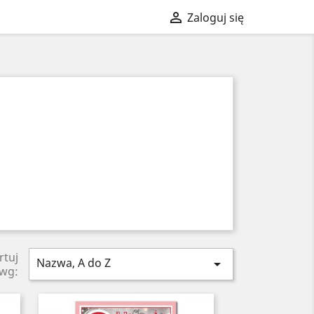

Zaloguj się
rtuj
Nazwa, A do Z

wg: