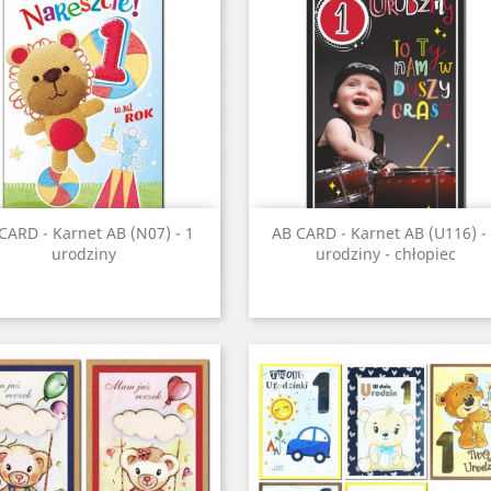
Szybki podgląd
Szybki podgląd


CARD - Karnet AB (N07) - 1
AB CARD - Karnet AB (U116) -
urodziny
urodziny - chłopiec