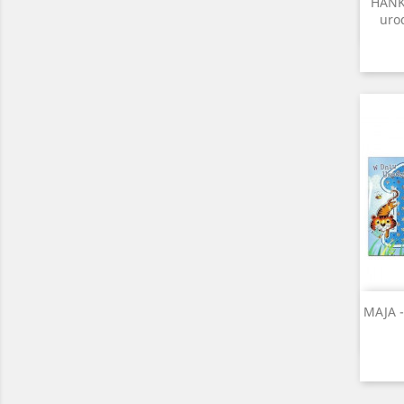
HANKU
urod
MAJA -