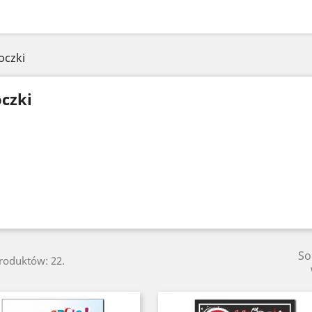
oczki
czki
So
produktów: 22.