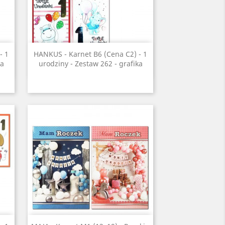
Szybki podgląd

- 1
HANKUS - Karnet B6 (Cena C2) - 1
ka
urodziny - Zestaw 262 - grafika