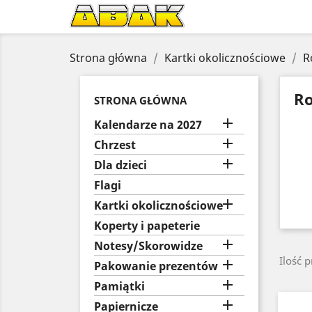
Strona główna
Kartki okolicznościowe
R
Ro
STRONA GŁÓWNA

Kalendarze na 2027

Chrzest

Dla dzieci
Flagi

Kartki okolicznościowe
Koperty i papeterie

Notesy/Skorowidze
Ilość 

Pakowanie prezentów

Pamiątki

Papiernicze