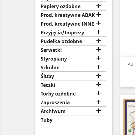

Papiery ozdobne

Prod. kreatywne ABAK

Prod. kreatywne INNE

Przyjęcia/Imprezy

Pudełka ozdobne

Serwetki

Styropiany
AB 

Szkolne

Śluby

Teczki

Torby ozdobne

Zaproszenia

Archiwum
Tuby