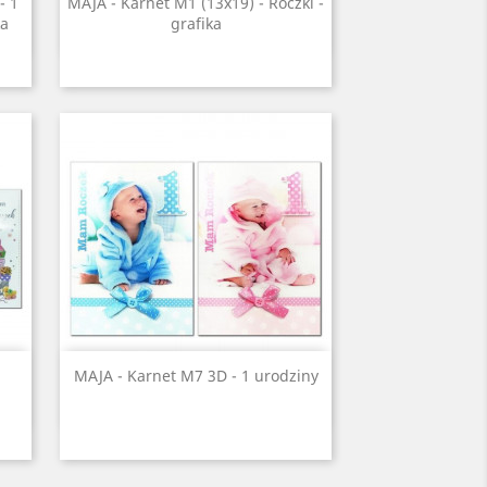
Szybki podgląd

- 1
MAJA - Karnet M1 (13x19) - Roczki -
ka
grafika
Szybki podgląd

MAJA - Karnet M7 3D - 1 urodziny