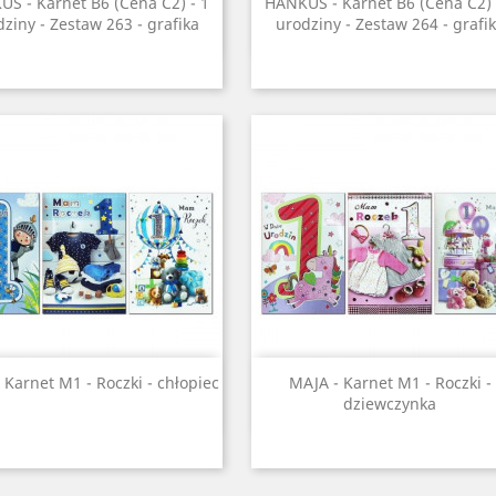
Szybki podgląd
Szybki podgląd


S - Karnet B6 (Cena C2) - 1
HANKUS - Karnet B6 (Cena C2) 
ziny - Zestaw 263 - grafika
urodziny - Zestaw 264 - grafi
Szybki podgląd
Szybki podgląd


 Karnet M1 - Roczki - chłopiec
MAJA - Karnet M1 - Roczki -
dziewczynka