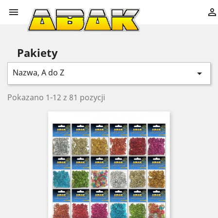


Pakiety
Nazwa, A do Z

Pokazano 1-12 z 81 pozycji