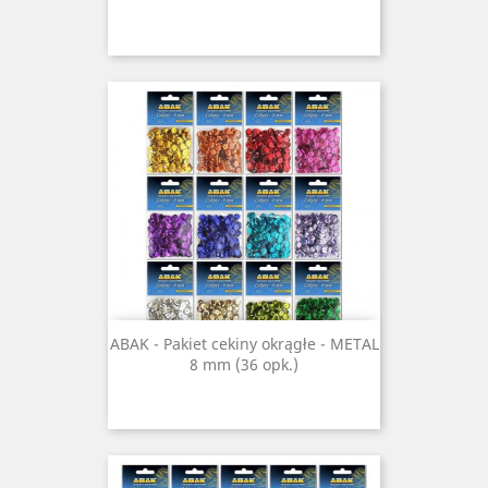
ABAK - Pakiet cekiny okrągłe - METAL
8 mm (36 opk.)