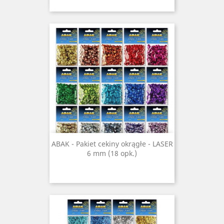
ABAK - Pakiet cekiny okrągłe - LASER
6 mm (18 opk.)