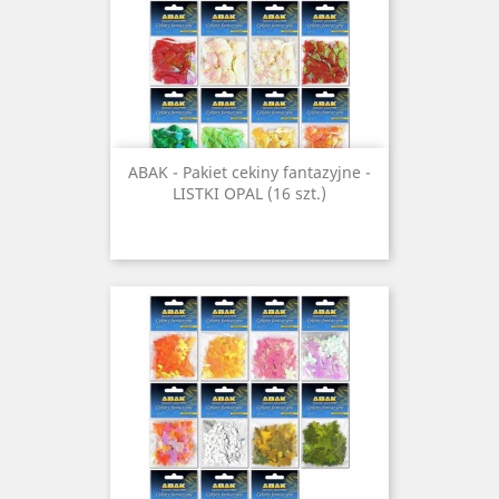
ABAK - Pakiet cekiny fantazyjne -
LISTKI OPAL (16 szt.)