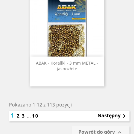
ABAK - Koraliki - 3 mm METAL -
jasnozłote
Pokazano 1-12 z 113 pozycji
1
Następny
2
3
…
10

Powrót do góry
