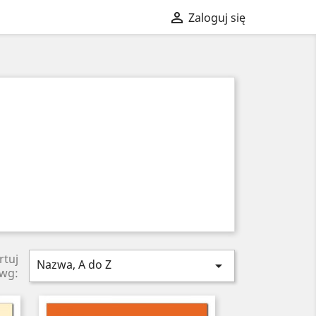

Zaloguj się
rtuj
Nazwa, A do Z

wg: