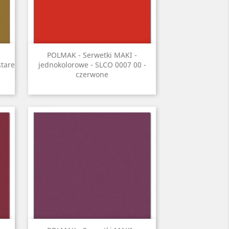
Szybki podgląd

POLMAK - Serwetki MAKI -
stare
jednokolorowe - SLCO 0007 00 -
czerwone