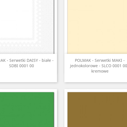
Szybki podgląd
Szybki podgląd


K - Serwetki DAISY - białe -
POLMAK - Serwetki MAKI -
SDBI 0001 00
jednokolorowe - SLCO 0001 00
kremowe