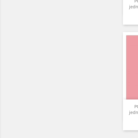
P
jedn
P
jedn