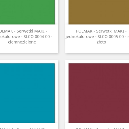
Szybki podgląd
Szybki podgląd


OLMAK - Serwetki MAKI -
POLMAK - Serwetki MAKI -
okolorowe - SLCO 0004 00 -
jednokolorowe - SLCO 0005 00 - 
ciemnozielone
złoto