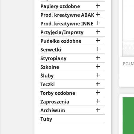

Papiery ozdobne

Prod. kreatywne ABAK

Prod. kreatywne INNE

Przyjęcia/Imprezy

Pudełka ozdobne

Serwetki

Styropiany
POLMA

Szkolne

Śluby

Teczki

Torby ozdobne

Zaproszenia

Archiwum
Tuby