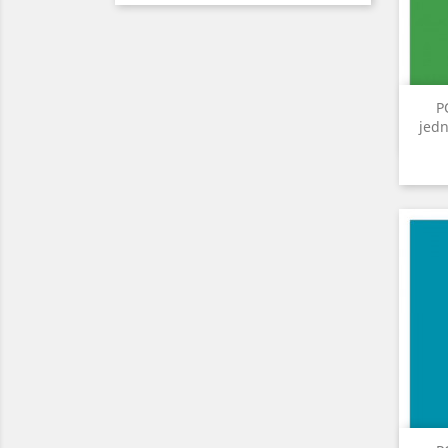
P
jedn