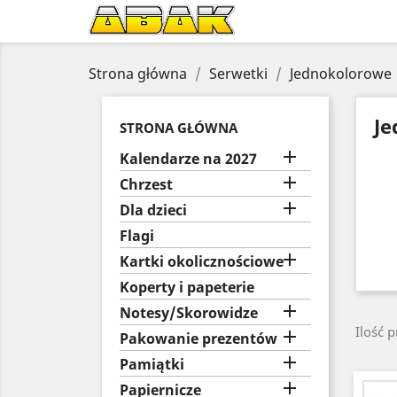
Strona główna
Serwetki
Jednokolorowe
Je
STRONA GŁÓWNA

Kalendarze na 2027

Chrzest

Dla dzieci
Flagi

Kartki okolicznościowe
Koperty i papeterie

Notesy/Skorowidze
Ilość 

Pakowanie prezentów

Pamiątki

Papiernicze