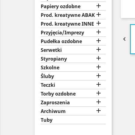

Papiery ozdobne

Prod. kreatywne ABAK

Prod. kreatywne INNE

Przyjęcia/Imprezy


Pudełka ozdobne

Serwetki

Styropiany

Szkolne

Śluby

Teczki

Torby ozdobne

Zaproszenia

Archiwum
Tuby