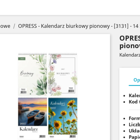
kowe
OPRESS - Kalendarz biurkowy pionowy - [3131] - 14 
OPRES
pionow
Kalendar
Op
Kale
Kod 
Form
Licz
Ukła
Papi