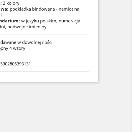
:
2 kolory
awa:
podkładka bindowana - namiot na
i
ndarium:
w języku polskim, numeracja
dni, podwójne imieniny
edawane w dowolnej ilości
ępny 4 wzory
 5902806393131