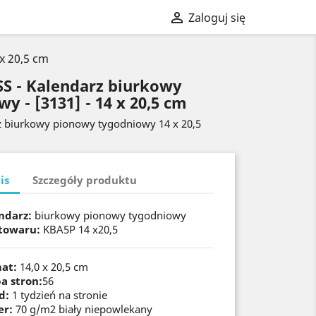

Zaloguj się
x 20,5 cm
S - Kalendarz biurkowy
y - [3131] - 14 x 20,5 cm
z biurkowy pionowy tygodniowy 14 x 20,5
is
Szczegóły produktu
ndarz:
biurkowy pionowy tygodniowy
towaru:
KBA5P 14 x20,5
at:
14,0 x 20,5 cm
ba stron:
56
d:
1 tydzień na stronie
er:
70 g/m2 biały niepowlekany