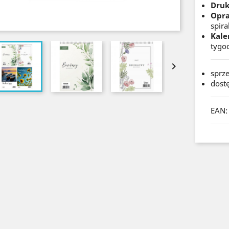
Druk
Opr
spiral
Kale
tygo

sprz
dost
EAN: