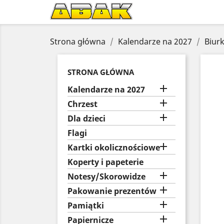
Strona główna
Kalendarze na 2027
Biur
STRONA GŁÓWNA

Kalendarze na 2027

Chrzest

Dla dzieci
Flagi

Kartki okolicznościowe
Koperty i papeterie

Notesy/Skorowidze

Pakowanie prezentów

Pamiątki

Papiernicze