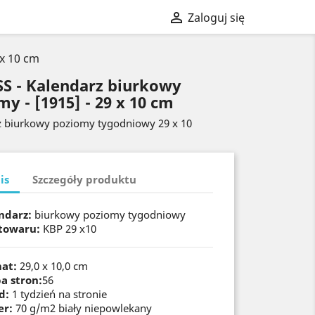

Zaloguj się
 x 10 cm
S - Kalendarz biurkowy
y - [1915] - 29 x 10 cm
z biurkowy poziomy tygodniowy 29 x 10
is
Szczegóły produktu
ndarz:
biurkowy poziomy tygodniowy
towaru:
KBP 29 x10
at:
29,0 x 10,0 cm
ba stron:
56
d:
1 tydzień na stronie
er:
70 g/m2 biały niepowlekany