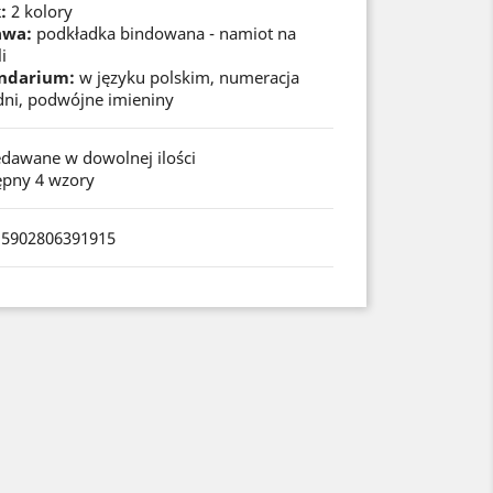
:
2 kolory
awa:
podkładka bindowana - namiot na
i
ndarium:
w języku polskim, numeracja
dni, podwójne imieniny
edawane w dowolnej ilości
ępny 4 wzory
 5902806391915