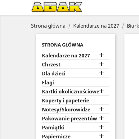
Strona główna
Kalendarze na 2027
Biur
STRONA GŁÓWNA

Kalendarze na 2027

Chrzest

Dla dzieci
Flagi

Kartki okolicznościowe
Koperty i papeterie

Notesy/Skorowidze

Pakowanie prezentów

Pamiątki

Papiernicze