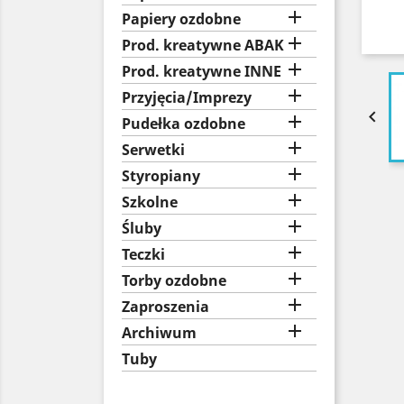

Papiery ozdobne

Prod. kreatywne ABAK

Prod. kreatywne INNE

Przyjęcia/Imprezy


Pudełka ozdobne

Serwetki

Styropiany

Szkolne

Śluby

Teczki

Torby ozdobne

Zaproszenia

Archiwum
Tuby