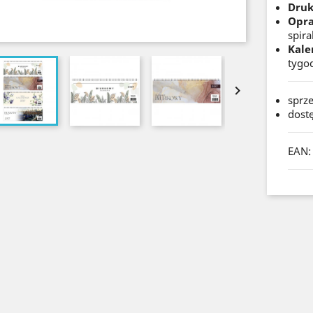
Druk
Opr
spiral
Kale
tygo

sprz
dost
EAN: