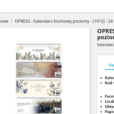
kowe
OPRESS - Kalendarz biurkowy poziomy - [1915] - 29
OPRES
poziom
Kalendar
Op
Kale
Kod 
Form
Licz
Ukła
Papi