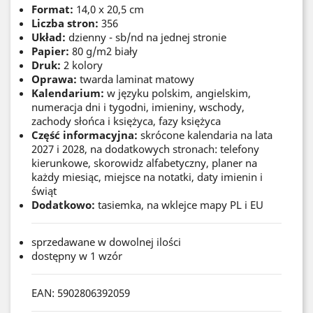
Format:
14,0 x 20,5 cm
Liczba stron:
356
Układ:
dzienny - sb/nd na jednej stronie
Papier:
80 g/m2 biały
Druk:
2 kolory
Oprawa:
twarda laminat matowy
Kalendarium:
w języku polskim, angielskim,
numeracja dni i tygodni, imieniny, wschody,
zachody słońca i księżyca, fazy księżyca
Część informacyjna:
skrócone kalendaria na lata
2027 i 2028, na dodatkowych stronach: telefony
kierunkowe, skorowidz alfabetyczny, planer na
każdy miesiąc, miejsce na notatki, daty imienin i
świąt
Dodatkowo:
tasiemka, na wklejce mapy PL i EU
sprzedawane w dowolnej ilości
dostępny w 1 wzór
EAN: 5902806392059