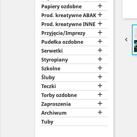

Papiery ozdobne

Prod. kreatywne ABAK

Prod. kreatywne INNE

Przyjęcia/Imprezy


Pudełka ozdobne

Serwetki

Styropiany

Szkolne

Śluby

Teczki

Torby ozdobne

Zaproszenia

Archiwum
Tuby