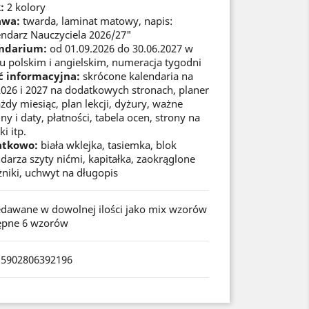
:
2 kolory
awa:
twarda, laminat matowy, napis:
endarz Nauczyciela 2026/27"
ndarium:
od 01.09.2026 do 30.06.2027 w
u polskim i angielskim, numeracja tygodni
ć informacyjna:
skrócone kalendaria na
2026 i 2027 na dodatkowych stronach, planer
żdy miesiąc, plan lekcji, dyżury, ważne
ny i daty, płatności, tabela ocen, strony na
ki itp.
atkowo:
biała wklejka, tasiemka, blok
darza szyty nićmi, kapitałka, zaokrąglone
niki, uchwyt na długopis
edawane w dowolnej ilości jako mix wzorów
ępne 6 wzorów
 5902806392196