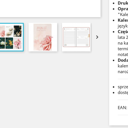
Druk
Opr
"Kal
Kale
język
Częś

lata 
na ka
termi
notat
Dod
kalen
naroż
sprz
dost
EAN: