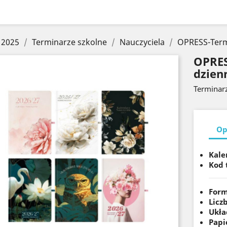
 2025
Terminarze szkolne
Nauczyciela
OPRESS-Termi
OPRES
dzienn
Terminarz
Op
Kale
Kod 
Form
Licz
Ukła
Papi