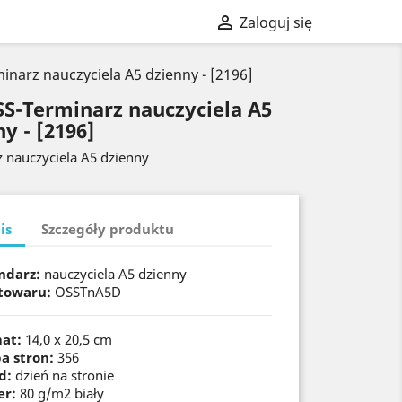

Zaloguj się
narz nauczyciela A5 dzienny - [2196]
S-Terminarz nauczyciela A5
y - [2196]
 nauczyciela A5 dzienny
is
Szczegóły produktu
ndarz:
nauczyciela A5 dzienny
towaru:
OSSTnA5D
at:
14,0 x 20,5 cm
ba stron:
356
d:
dzień na stronie
er:
80 g/m2 biały