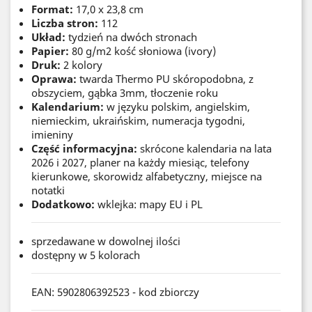
Format:
17,0 x 23,8 cm
Liczba stron:
112
Układ:
tydzień na dwóch stronach
Papier:
80 g/m2 kość słoniowa (ivory)
Druk:
2 kolory
Oprawa:
twarda Thermo PU skóropodobna, z
obszyciem, gąbka 3mm, tłoczenie roku
Kalendarium:
w języku polskim, angielskim,
niemieckim, ukraińskim, numeracja tygodni,
imieniny
Część informacyjna:
skrócone kalendaria na lata
2026 i 2027, planer na każdy miesiąc, telefony
kierunkowe, skorowidz alfabetyczny, miejsce na
notatki
Dodatkowo:
wklejka: mapy EU i PL
sprzedawane w dowolnej ilości
dostępny w 5 kolorach
EAN: 5902806392523 - kod zbiorczy