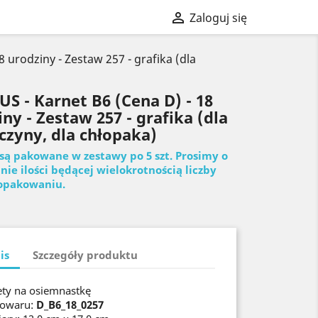

Zaloguj się
 urodziny - Zestaw 257 - grafika (dla
S - Karnet B6 (Cena D) - 18
ny - Zestaw 257 - grafika (dla
czyny, dla chłopaka)
są pakowane w zestawy po 5 szt. Prosimy o
ie ilości będącej wielokrotnością liczby
 opakowaniu.
is
Szczegóły produktu
ety na osiemnastkę
towaru:
D_B6_18_0257