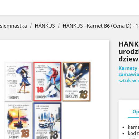
siemnastka
HANKUS
HANKUS - Karnet B6 (Cena D) - 18
HANKU
urodzi
dziew
Karnety 
zamawian
sztuk w
Op
karn
kod 