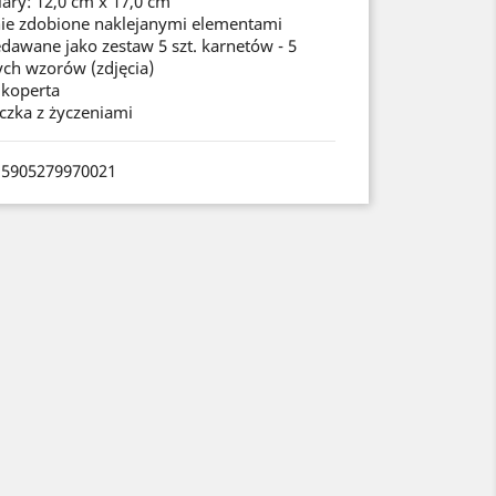
ary: 12,0 cm x 17,0 cm
nie zdobione naklejanymi elementami
dawane jako zestaw 5 szt. karnetów - 5
ych wzorów (zdjęcia)
 koperta
czka z życzeniami
 5905279970021