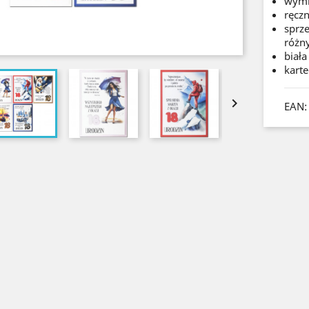
wymi
ręcz
sprze
różn
biała
karte

EAN: