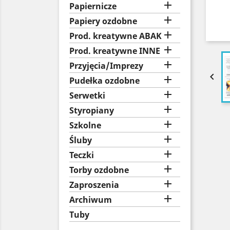

Papiernicze

Papiery ozdobne

Prod. kreatywne ABAK

Prod. kreatywne INNE

Przyjęcia/Imprezy


Pudełka ozdobne

Serwetki

Styropiany

Szkolne

Śluby

Teczki

Torby ozdobne

Zaproszenia

Archiwum
Tuby