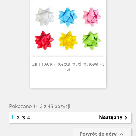
GIFT PACK - Rozeta maxi matowa - 6
szt.
Pokazano 1-12 z 45 pozycji
1
Następny
2
3
4

Powrót do góry
