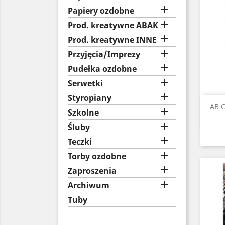

Papiery ozdobne

Prod. kreatywne ABAK

Prod. kreatywne INNE

Przyjęcia/Imprezy

Pudełka ozdobne

Serwetki

Styropiany
AB C

Szkolne

Śluby

Teczki

Torby ozdobne

Zaproszenia

Archiwum
Tuby