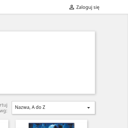

Zaloguj się
rtuj
Nazwa, A do Z

wg: