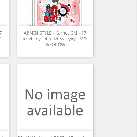
Szybki podgląd

7
ARMIN STYLE - Karnet GM - 17
X
urodziny - dla dziewczyny - MIX
WZORÓW