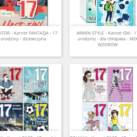
Szybki podgląd
Szybki podgląd


ATOR - Karnet FANTAZJA - 17
ARMIN STYLE - Karnet GM - 1
urodziny - dziewczyna
urodziny - dla chłopaka - MI
WZORÓW