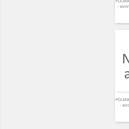
POLMAK
- wzor
POLMAK
- wz