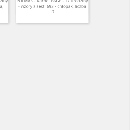
Szybki podgląd

ziny
POLMAK - Karnet B6GE - 17 urodziny
a,
- wzory z zest. 693 - chłopak, liczba
17