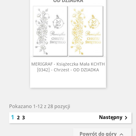
MERIGRAF - Książeczka Mała KCHTH
[0342] - Chrzest - OD DZIADKA
Pokazano 1-12 z 28 pozycji
1
Następny
2
3

Powrót do góry
