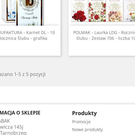
Szybki podgląd
Szybki podgląd


UFAKTURA - Karnet DL - 10
POLMAK - Laurka LDG - Roczni
Rocznica Ślubu - grafika
ślubu - Zestaw 706 - liczba 1
zano 1-5 z 5 pozycji
MACJA O SKLEPIE
Produkty
 ABAK
Promocje
wicza 145j
Nowe produkty
 Tarnobrzeg