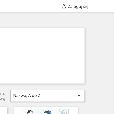

Zaloguj się
rtuj
Nazwa, A do Z

wg: