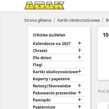
Strona główna
Kartki okolicznościowe
R
10
STRONA GŁÓWNA

Kalendarze na 2027

Chrzest

Dla dzieci
Flagi

Kartki okolicznościowe
Koperty i papeterie

Notesy/Skorowidze
Ilość 

Pakowanie prezentów

Pamiątki

Papiernicze