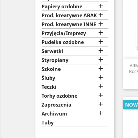

Papiery ozdobne

Prod. kreatywne ABAK

Prod. kreatywne INNE

Przyjęcia/Imprezy

Pudełka ozdobne

Serwetki

Styropiany
ARM

Szkolne
Roc

Śluby

Teczki

Torby ozdobne

Zaproszenia
NOW

Archiwum
Tuby