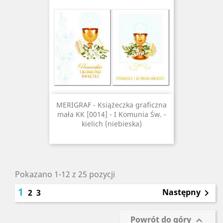
MERIGRAF - Książeczka graficzna
mała KK [0014] - I Komunia Św. -
kielich (niebieska)
Pokazano 1-12 z 25 pozycji
1
Następny
2
3

Powrót do góry
