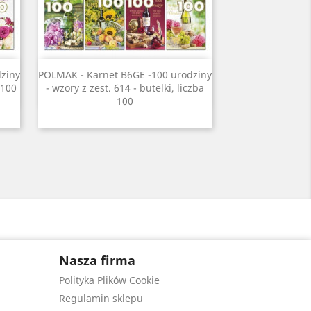
Szybki podgląd

ziny
POLMAK - Karnet B6GE -100 urodziny
 100
- wzory z zest. 614 - butelki, liczba
100
Nasza firma
Polityka Plików Cookie
Regulamin sklepu