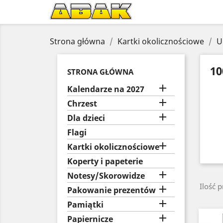
Strona główna
Kartki okolicznościowe
U
10
STRONA GŁÓWNA

Kalendarze na 2027

Chrzest

Dla dzieci
Flagi

Kartki okolicznościowe
Koperty i papeterie

Notesy/Skorowidze
Ilość 

Pakowanie prezentów

Pamiątki

Papiernicze