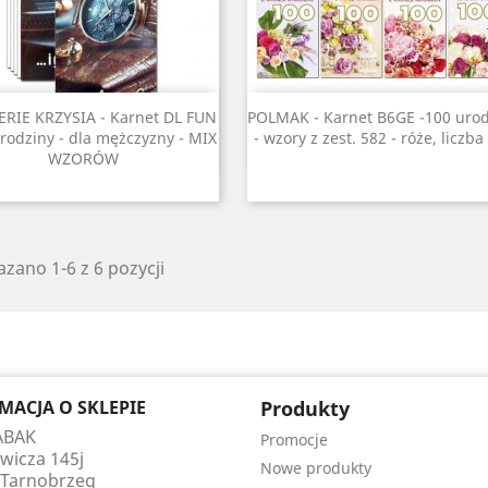
Szybki podgląd
Szybki podgląd


RIE KRZYSIA - Karnet DL FUN
POLMAK - Karnet B6GE -100 urod
Urodziny - dla mężczyzny - MIX
- wzory z zest. 582 - róże, liczba
WZORÓW
zano 1-6 z 6 pozycji
MACJA O SKLEPIE
Produkty
 ABAK
Promocje
wicza 145j
Nowe produkty
 Tarnobrzeg