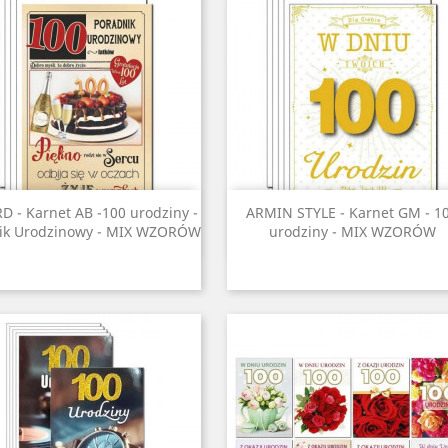
Szybki podgląd
Szybki podgląd


D - Karnet AB -100 urodziny -
ARMIN STYLE - Karnet GM - 1
ik Urodzinowy - MIX WZORÓW
urodziny - MIX WZORÓW