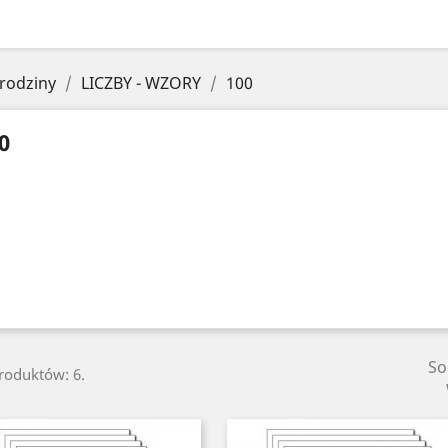
rodziny
LICZBY - WZORY
100
0
So
produktów: 6.