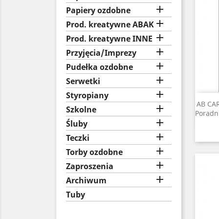

Papiery ozdobne

Prod. kreatywne ABAK

Prod. kreatywne INNE

Przyjęcia/Imprezy

Pudełka ozdobne

Serwetki

Styropiany
AB CAR

Szkolne
Poradn

Śluby

Teczki

Torby ozdobne

Zaproszenia

Archiwum
Tuby