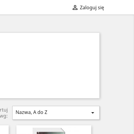

Zaloguj się
rtuj
Nazwa, A do Z

wg: