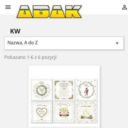


KW
Nazwa, A do Z

Pokazano 1-6 z 6 pozycji