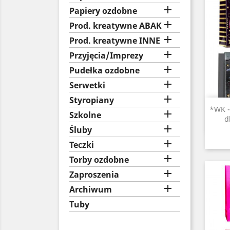

Papiery ozdobne

Prod. kreatywne ABAK

Prod. kreatywne INNE

Przyjęcia/Imprezy

Pudełka ozdobne

Serwetki

Styropiany
*WK -

Szkolne
d

Śluby

Teczki

Torby ozdobne

Zaproszenia

Archiwum
Tuby