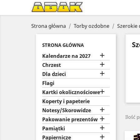
Strona główna
Torby ozdobne
Szerokie
Sz
STRONA GŁÓWNA

Kalendarze na 2027

Chrzest

Dla dzieci
Flagi

Kartki okolicznościowe
Koperty i papeterie

Notesy/Skorowidze
Ilość 

Pakowanie prezentów

Pamiątki

Papiernicze