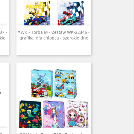
Szybki podgląd

37 -
*WK - Torba M - Zestaw WK-22346 -
kie
grafika, dla chłopca - szerokie dno