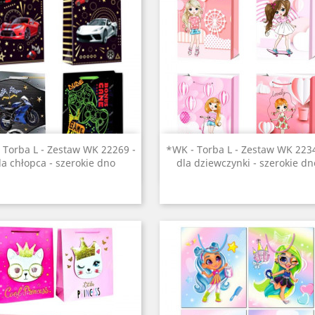
Szybki podgląd
Szybki podgląd


 Torba L - Zestaw WK 22269 -
*WK - Torba L - Zestaw WK 2234
la chłopca - szerokie dno
dla dziewczynki - szerokie dn