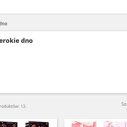
 dno
erokie dno
So
produktów: 13.