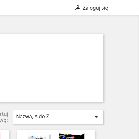

Zaloguj się
rtuj
Nazwa, A do Z

wg: