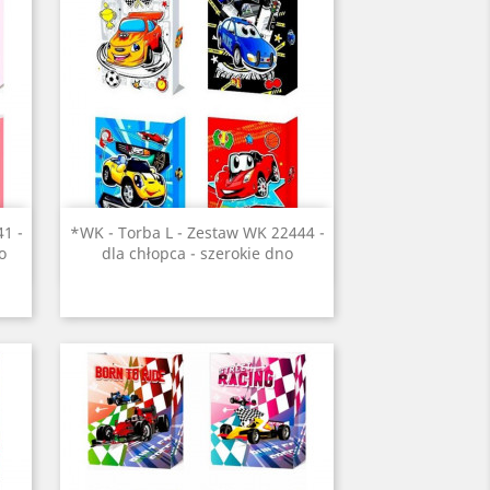
Szybki podgląd

1 -
*WK - Torba L - Zestaw WK 22444 -
o
dla chłopca - szerokie dno