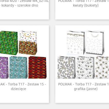
Szybki podgląd
Szybki podgląd


Torba M20 - Zestaw WK_021XL
POLMAK - Torba T17 - Zestaw 1
- kokardy - szerokie dno
kwiaty (bukiety)
Szybki podgląd
Szybki podgląd


K - Torba T17 - Zestaw 15 -
POLMAK - Torba T17 - Zestaw 1
dziecięce
grafika (jasne)