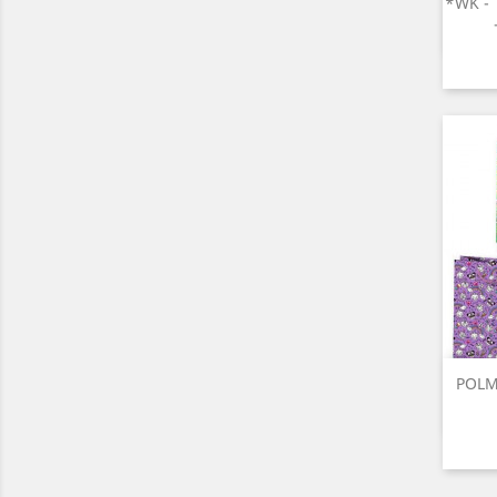
*WK - 
POLMA