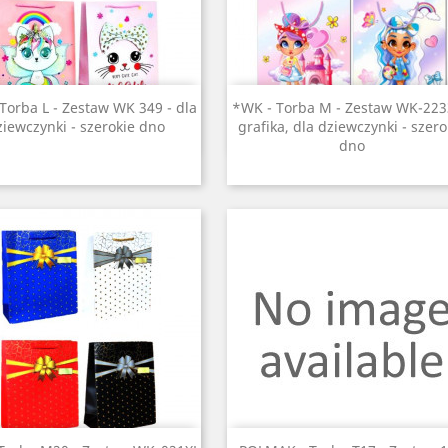
Szybki podgląd
Szybki podgląd


Torba L - Zestaw WK 349 - dla
*WK - Torba M - Zestaw WK-223
ziewczynki - szerokie dno
grafika, dla dziewczynki - szero
dno