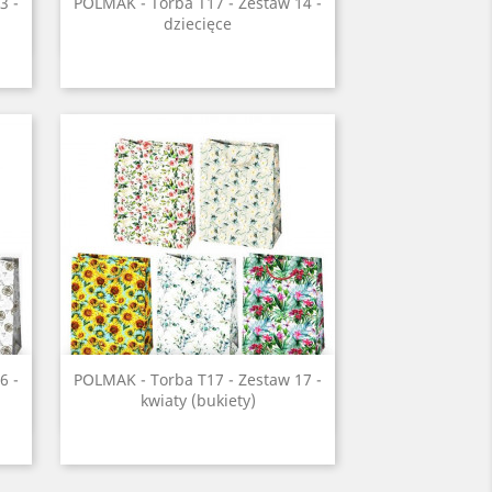
Szybki podgląd

3 -
POLMAK - Torba T17 - Zestaw 14 -
dziecięce
Szybki podgląd

6 -
POLMAK - Torba T17 - Zestaw 17 -
kwiaty (bukiety)