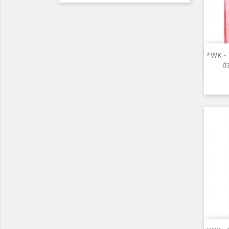
*WK - 
d