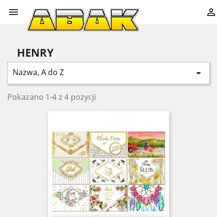


HENRY
Nazwa, A do Z

Pokazano 1-4 z 4 pozycji