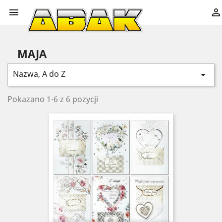


MAJA
Nazwa, A do Z

Pokazano 1-6 z 6 pozycji