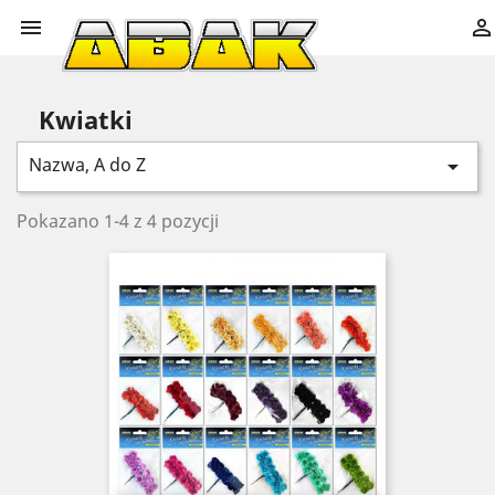


Kwiatki
Nazwa, A do Z

Pokazano 1-4 z 4 pozycji