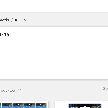
iatki
KO-15
-15
So
produktów: 14.