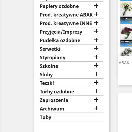

Papiery ozdobne

Prod. kreatywne ABAK

Prod. kreatywne INNE

Przyjęcia/Imprezy

Pudełka ozdobne

Serwetki

Styropiany
ABAK -

Szkolne

Śluby

Teczki

Torby ozdobne

Zaproszenia

Archiwum
Tuby