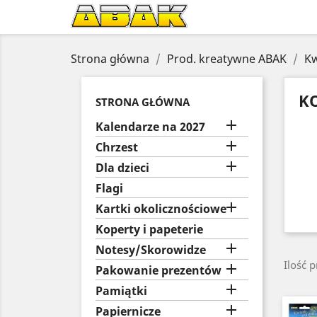
Strona główna
Prod. kreatywne ABAK
Kw
KO
STRONA GŁÓWNA

Kalendarze na 2027

Chrzest

Dla dzieci
Flagi

Kartki okolicznościowe
Koperty i papeterie

Notesy/Skorowidze
Ilość 

Pakowanie prezentów

Pamiątki

Papiernicze