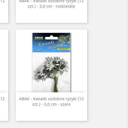
Szybki podgląd

(12
ABAK - Kwiatki ozdobne ryżyki (12
szt.) - 3,0 cm - niebieskie
Szybki podgląd

(12
ABAK - Kwiatki ozdobne ryżyki (12
szt.) - 3,0 cm - szare