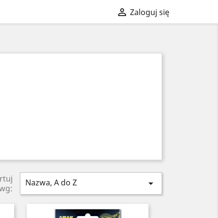

Zaloguj się
rtuj
Nazwa, A do Z

wg: