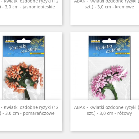
Szybki podgląd
Szybki podgląd


- Kwiatki ozdobne ryżyki (12
ABAK - Kwiatki ozdobne ryżyki 
.) - 3,0 cm - jasnoniebieskie
szt.) - 3,0 cm - kremowe
Szybki podgląd
Szybki podgląd


- Kwiatki ozdobne ryżyki (12
ABAK - Kwiatki ozdobne ryżyki 
.) - 3,0 cm - pomarańczowe
szt.) - 3,0 cm - różowy